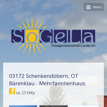
Menü
03172 Schenkendöbern, OT
Bärenklau - Mehrfamilienhaus
ca. 23 kWp